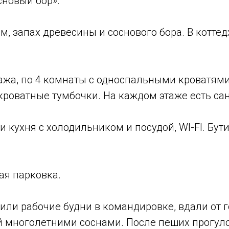
сновый бор».
 запах древесины и соснового бора. В коттед
ажа, по 4 комнаты с односпальными кроватями 
икроватные тумбочки. На каждом этаже есть са
и кухня с холодильником и посудой, WI-FI. Бу
ая парковка.
или рабочие будни в командировке, вдали от г
й многолетними соснами. После пеших прогуло