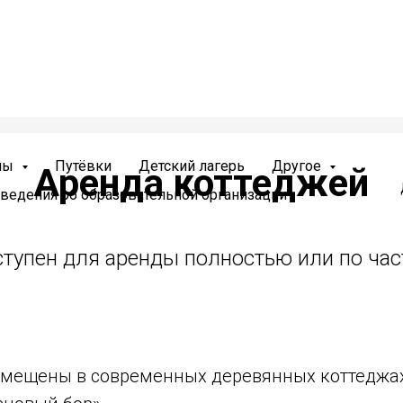
ены
Путёвки
Детский лагерь
Другое
Аренда коттеджей
ведения об образовательной организации
тупен для аренды полностью или по ча
азмещены в современных деревянных коттеджа